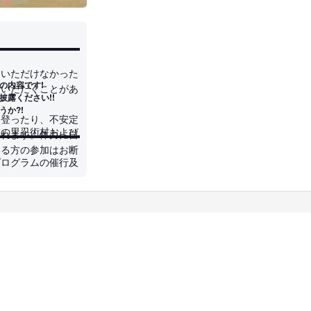
▬▬▬▬▬▬▬▬▬▬▬▬▬▬▬▬▬▬
力いただけなかった
の内容です!
ていただくことがあ
露ください!!
か?!
に登ったり、不安定
賀の里忍術村および
▬▬▬▬▬▬▬▬▬▬▬▬▬▬▬▬▬▬
まれます。体力に自
いる方の参加はお断
プログラムの催行及
ただくことがござい
利用の際は、その危
させていただく場合
いようにしてくださ
プレでの入村も可能
ションをご利用の
合、過度な露出や他
同伴をお願いしま
な装飾や武具等の所
狭い通路等がござい
のご迷惑とならない
、動きやすい格好で
かを競う競技。(ポイ
更衣室等はございま
。