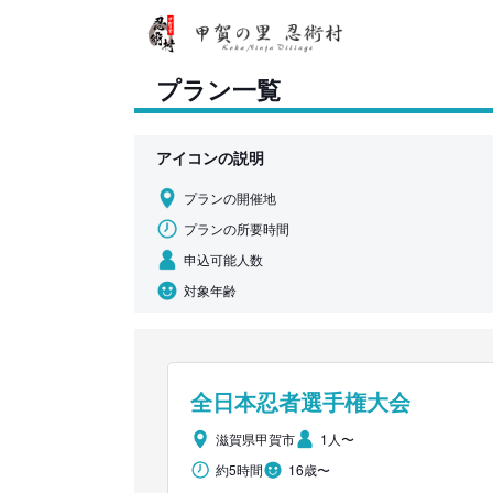
プラン一覧
アイコンの説明
プランの開催地
プランの所要時間
申込可能人数
対象年齢
全日本忍者選手権大会
滋賀県甲賀市
1人〜
約5時間
16歳〜