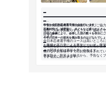
▬
▬▬▬▬▬▬▬▬▬▬▬▬▬▬▬▬▬▬▬▬▬▬
▬
今年も全日本忍者選手権大会を行います！
甲賀の里忍術村からのお願いに対しご協
手裏剣投げ、城壁登り、水ぐもなど盛りだくさん
場合、入村をお断りすることや、退村し
日頃の修練により、会得した技の数々を存分にご披
ります。
今年の日本一の栄光を掴み取るのはどなたでしょう
全日本忍者選手権のコースは高いところ
▬
お客様の不注意による事故について、甲
▬▬▬▬▬▬▬▬▬▬▬▬▬▬▬▬▬▬▬▬▬▬
な場所を歩いていただくような行程が含
▬
その関連会社は責任を負いかねます。
信のないお客様やすでにお怪我をされて
事故防止・防災上の観点から、予告なく
りさせていただきます。
◇◇【開催日時】◇◇
びアトラクションの利用を中止させてい
全日本忍者選手権のアトラクションをご
ます、また一部施設への立ち入りを制限
2025年10月12日
険性を十分に把握し、決して無理をしな
12時～14時30分頃
がございますが予めご了承ください。
い。
(※終了予定時間は進行状況によって異なります)
忍者衣装・時代扮装をはじめとするコス
観覧を含む全日本忍者選手権のアトラク
とさせていただいておりますが、その場
際、小学生以下のお子様には大人の方の
のお客様のご迷惑となる恐れのある危険
す。
◇◇【競技紹介】◇◇
持はご遠慮いただいております。
村内の通路や見学施設には多くの段差や
◆手裏剣投げ
記念撮影等を行われる場合も他のお客様
ますので、お荷物等は出来るだけ少なく
忍者の代表的な武器をいかにうまく使いこなせる
ようご配慮をお願いします。尚、村内に
お越しいただくことをお勧めしています
ント制)