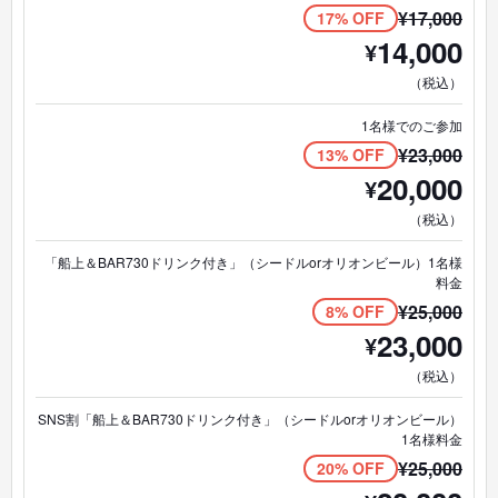
心が整う海時間を体験してください。
¥
17,000
17% OFF
14,000
¥
【クルーズ時間】
（税込）
約70分
【定員】
1名様でのご参加
最大12名（少人数制）
¥
23,000
13% OFF
20,000
¥
【集合場所】
ファミリーマート浜崎町2丁目店
（税込）
【出航港】
「船上＆BAR730ドリンク付き」（シードルorオリオンビール）1名様
浜崎マリーナ
料金
【特徴】
¥
25,000
8% OFF
・ポンツーンボート（ソファ船）
23,000
¥
・写真撮影OK
・朝日鑑賞
（税込）
・少人数制クルーズ
SNS割「船上＆BAR730ドリンク付き」（シードルorオリオンビール）
観光では終わらない、
1名様料金
記憶に残る朝時間を。
¥
25,000
20% OFF