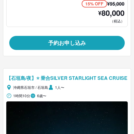
¥
95,000
15% OFF
80,000
¥
（税込）
予約お申し込み
【石垣島/夜】⭐ 乗合SILVER STARLIGHT SEA CRUISE
沖縄県石垣市 / 石垣島
1人〜
1時間10分
6歳〜