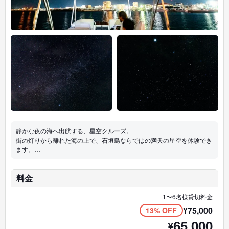
静かな夜の海へ出航する、星空クルーズ。
街の灯りから離れた海の上で、石垣島ならではの満天の星空を体験でき
ます。
波の音に包まれながら、ゆったりと流れる贅沢な夜時間を。
記憶に残る、幻想的なナイトクルージングです。
所要時間：約70分
料金
最大12名まで
写真撮影OK
1〜6名様貸切料金
出航：日没 約60分後
¥
75,000
13% OFF
※季節により変動あり
65,000
¥