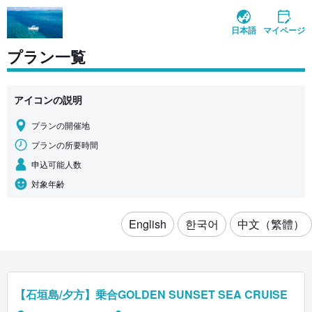
日本語
マイページ
プラン一覧
アイコンの説明
プランの開催地
プランの所要時間
申込可能人数
対象年齢
English
한국어
中文（繁體）
【石垣島/夕方】乗合GOLDEN SUNSET SEA CRUISE