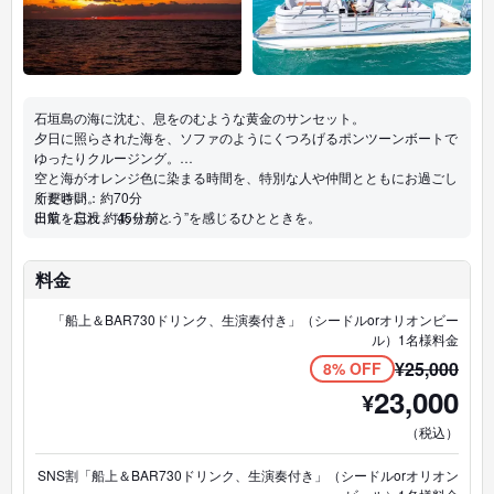
石垣島の海に沈む、息をのむような黄金のサンセット。
夕日に照らされた海を、ソファのようにくつろげるポンツーンボートで
ゆったりクルージング。
空と海がオレンジ色に染まる時間を、特別な人や仲間とともにお過ごし
ください。
所要時間：約70分
日常を忘れ、“ありがとう”を感じるひとときを。
出航：日没 約45分前
※季節により変動あり
・最大10名まで
・写真撮影OK
料金
「船上＆BAR730ドリンク、生演奏付き」（シードルorオリオンビー
ル）1名様料金
¥
25,000
8% OFF
23,000
¥
（税込）
SNS割「船上＆BAR730ドリンク、生演奏付き」（シードルorオリオン