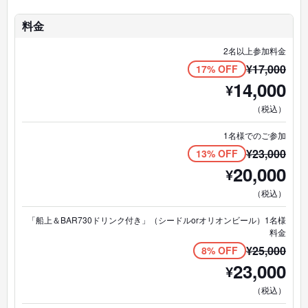
記憶に残る、幻想的なナイトクルージングです。
所要時間：約70分
料金
最大12名まで
写真撮影OK
2名以上参加料金
出航：日没 約60分後
¥
17,000
17% OFF
※季節により変動あり
14,000
¥
（税込）
1名様でのご参加
¥
23,000
13% OFF
20,000
¥
（税込）
「船上＆BAR730ドリンク付き」（シードルorオリオンビール）1名様
料金
¥
25,000
8% OFF
23,000
¥
（税込）