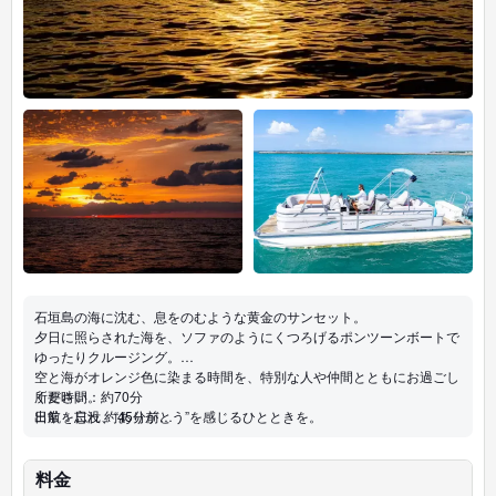
石垣島の海に沈む、息をのむような黄金のサンセット。
夕日に照らされた海を、ソファのようにくつろげるポンツーンボートで
ゆったりクルージング。
空と海がオレンジ色に染まる時間を、特別な人や仲間とともにお過ごし
ください。
所要時間：約70分
日常を忘れ、“ありがとう”を感じるひとときを。
出航：日没 約45分前
※季節により変動あり
・最大12名まで
・写真撮影OK
料金