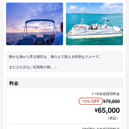
静かな海から昇る朝日を、海の上で迎える特別なクルーズ。
まだ人の少ない石垣島の朝。
ゆったりとしたポンツーンボート（ソファ船）に座り、
水平線から昇る太陽を眺めながら、
1日の始まりをゆっくり過ごします。
料金
波音と朝の光に包まれる、
1〜6名様貸切料金
心が整う海時間を体験してください。
¥
75,000
13% OFF
65,000
¥
【クルーズ時間】
（税込）
約70分
【定員】
SNS割1~6名様貸切料金