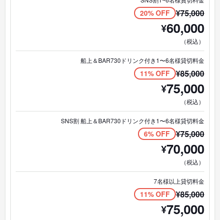
最大12名（少人数制）
¥
75,000
20% OFF
60,000
¥
【集合場所】
ファミリーマート浜崎町2丁目店
（税込）
【出航港】
船上＆BAR730ドリンク付き1〜6名様貸切料金
浜崎マリーナ
¥
85,000
11% OFF
【特徴】
75,000
¥
・ポンツーンボート（ソファ船）
・写真撮影OK
（税込）
・朝日鑑賞
・少人数制クルーズ
SNS割 船上＆BAR730ドリンク付き1〜6名様貸切料金
¥
75,000
観光では終わらない、
6% OFF
記憶に残る朝時間を。
70,000
¥
（税込）
7名様以上貸切料金
¥
85,000
11% OFF
75,000
¥