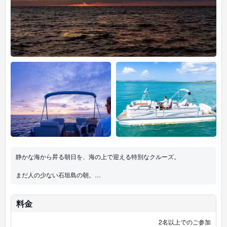
静かな海から昇る朝日を、海の上で迎える特別なクルーズ。
まだ人の少ない石垣島の朝。
ゆったりとしたポンツーンボート（ソファ船）に座り、
水平線から昇る太陽を眺めながら、
1日の始まりをゆっくり過ごします。
料金
波音と朝の光に包まれる、
2名以上でのご参加