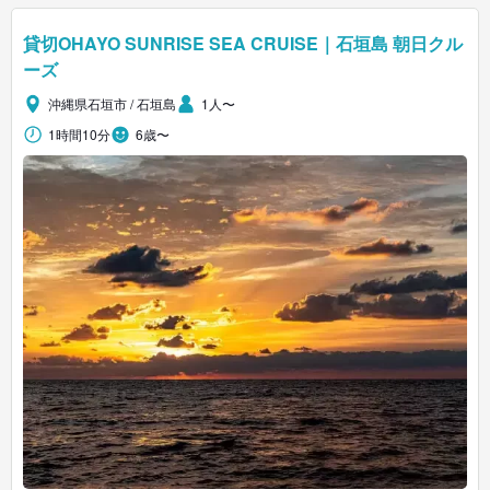
貸切OHAYO SUNRISE SEA CRUISE｜石垣島 朝日クル
ーズ
沖縄県石垣市 / 石垣島
1人〜
1時間10分
6歳〜