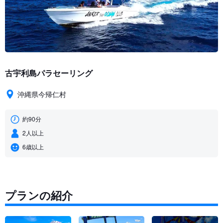
古宇利島パラセーリング
沖縄県今帰仁村
約90分
2人以上
6歳以上
プランの紹介