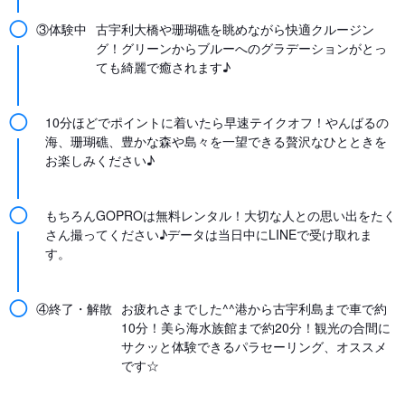
◯
③体験中
古宇利大橋や珊瑚礁を眺めながら快適クルージン
グ！グリーンからブルーへのグラデーションがとっ
ても綺麗で癒されます♪
◯
10分ほどでポイントに着いたら早速テイクオフ！やんばるの
海、珊瑚礁、豊かな森や島々を一望できる贅沢なひとときを
お楽しみください♪
◯
もちろんGOPROは無料レンタル！大切な人との思い出をたく
さん撮ってください♪データは当日中にLINEで受け取れま
す。
◯
④終了・解散
お疲れさまでした^^港から古宇利島まで車で約
10分！美ら海水族館まで約20分！観光の合間に
サクッと体験できるパラセーリング、オススメ
です☆