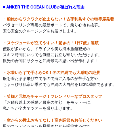
■ ANKER THE OCEAN CLUBが選ばれる理由
・船旅からワクワクが止まらない！古宇利島すぐの特等席発着
パラセーリング専用の最新ボートで、乗り心地も抜群。
安心安全のクルージングをお届けします。
・スケジュールが立てやすい！驚きの「1日7便」運航
便数が多いから、ドライブや美ら海水族館観光の
スキマ時間にいつでも気軽にお立ち寄りいただけます。
観光の合間にサクッと沖縄最高の思い出が作れます！
・水着いらずで手ぶらOK！冬の沖縄でも大感動の絶景
服を着たまま飛び立てるので海に入るのが苦手な方や、
ちょっぴり肌寒い季節でも沖縄の大自然を120%満喫できます。
・笑顔と元気をチャージ！フレンドリーなプロスタッフ
「お値段以上の感動と最高の笑顔」をモットーに、
私たちが全力でツアーを盛り上げます。
・空からの極上おもてなし！高さ調節もお任せください
風のコンディションを見極めながら調節するので、